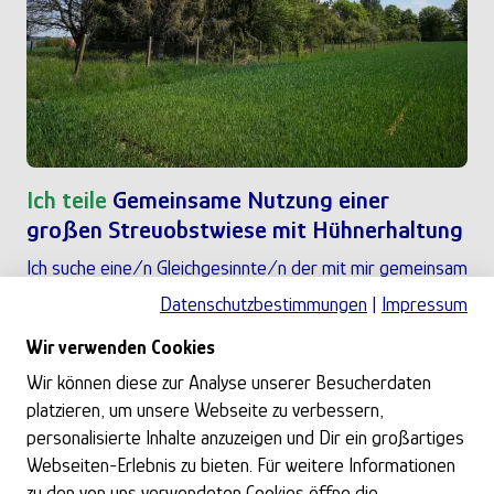
Ich teile
Gemeinsame Nutzung einer
großen Streuobstwiese mit Hühnerhaltung
Ich suche eine/n Gleichgesinnte/n der mit mir gemeinsam
eine...
Datenschutzbestimmungen
|
Impressum
Datum:
26.07.2026
Wir verwenden Cookies
Ort:
Oberbechingen
Wir können diese zur Analyse unserer Besucherdaten
platzieren, um unsere Webseite zu verbessern,
personalisierte Inhalte anzuzeigen und Dir ein großartiges
Zur Anzeige
Webseiten-Erlebnis zu bieten. Für weitere Informationen
zu den von uns verwendeten Cookies öffne die