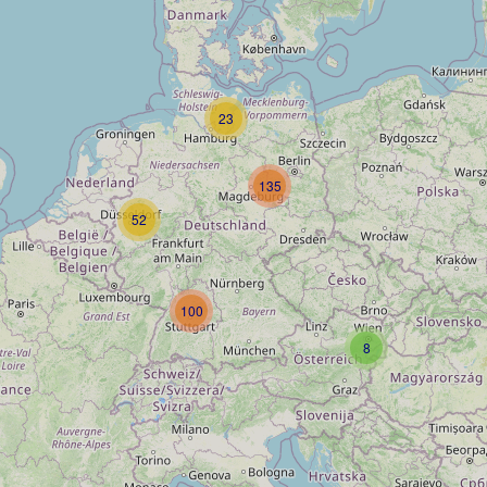
23
135
52
100
8