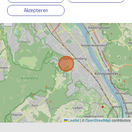
Akzeptieren
+
−
Leaflet
|
©
OpenStreetMap
contributors