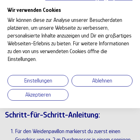
ca. 20 Weidenruten (min. 2 cm dick und je nach Höhe
Wir verwenden Cookies
des Pavillons ca. 3 Meter lang)
Wir können diese zur Analyse unserer Besucherdaten
ca. 50 einjährige Weidenruten zum Weben
platzieren, um unsere Webseite zu verbessern,
Feste, widerstandsfähige Schnur
personalisierte Inhalte anzuzeigen und Dir ein großartiges
eventuell Mulch
Webseiten-Erlebnis zu bieten. Für weitere Informationen
zu den von uns verwendeten Cookies öffne die
eventuell Pflanzsäcke
Einstellungen.
Saatgut
Astschere
Spaten
Einstellungen
Ablehnen
Brechstange/Stab
Akzeptieren
Schritt-für-Schritt-Anleitung:
Für den Weidenpavillon markierst du zuerst einen
Grundriss von ca. 2 m Durchmesser in einem sonnigen