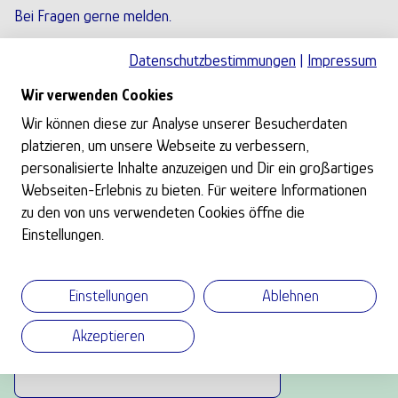
Bei Fragen gerne melden.
Gegenleistung
Datenschutzbestimmungen
|
Impressum
39000 Euro (VB)
Wir verwenden Cookies
Wir können diese zur Analyse unserer Besucherdaten
Datum:
18.05.2026
platzieren, um unsere Webseite zu verbessern,
Ort:
Münchehofe Müncheberg
personalisierte Inhalte anzuzeigen und Dir ein großartiges
Webseiten-Erlebnis zu bieten. Für weitere Informationen
zu den von uns verwendeten Cookies öffne die
Kontakt
Einstellungen.
Bitte melde dich an, um auf die Kontaktdaten zugreifen zu
können.
Einstellungen
Ablehnen
Benutzername oder E-Mail-Adresse
Akzeptieren